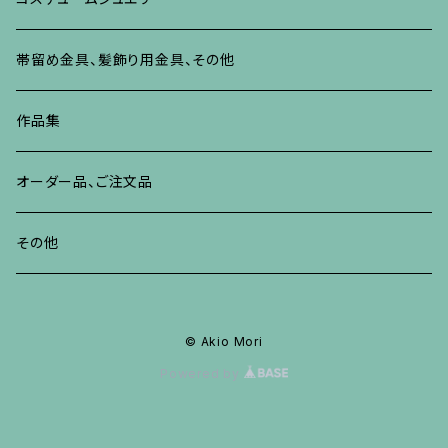
ブレスレット、バングル、その他
リング
ネックレス、ペンダント
イヤリング・ピアス
ブレスレット、バングル、その他
リング
ネックレス、ペンダント
イヤリング、ピアス
ブローチ
帯留め金具、髪飾り用金具、その他
その他
ネックレス、ペンダント
ブレスレット、バングル、その他
ブレスレット、その他
ネックレス、ペンダント
イヤリング、ピアス
作品集
リング
リング
リング
ネックレス、ペンダント
オーダー品、ご注文品
ブレスレット、バングル、その他
ブレスレット、バングル
リング
その他
その他
ブレスレット、バングル、その他
© Akio Mori
Powered by