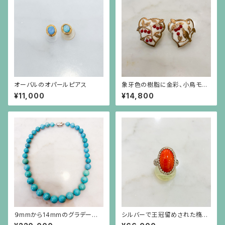
オーバルのオパールピアス
象牙色の樹脂に金彩、小鳥モチ
ーフに赤珊瑚色の実のイヤリン
¥11,000
¥14,800
グ
９mmから14mmのグラデーショ
シルバーで王冠留めされた楕円
ンのターコイズネックレス
形のオレンジ珊瑚のリング