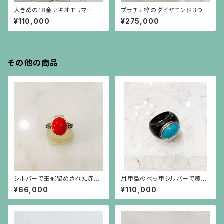
大きめの18金アキオモリマーク
プラチナ枠のダイヤモンド３つ
のプレートのブレスレット
（0.35ct）と10金チェーンのブ
¥110,000
¥275,000
レスレット
その他の商品
シルバーで王冠留めされた赤珊
月甲型のべっ甲シルバーで覆輪
瑚のカボーションのライオンリン
したトルコ石のボリュームリング
¥66,000
¥110,000
グ
（15～16号の方用）