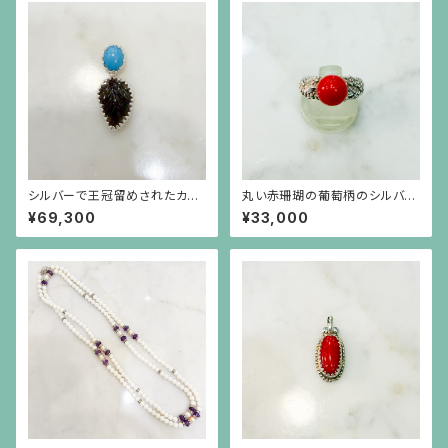
シルバーで王冠留めされたカボ
丸い赤珊瑚の葡萄柄のシルバー
ーションのターコイズと葉の形
台リング
¥69,300
¥33,000
と彫りのトルマリンのペンダント
（チェーン別）