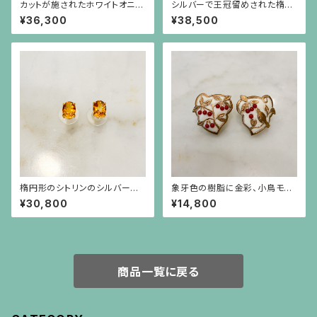
カットが施されたホワイトオニキ
シルバーで王冠留めされた楕円
ス、筋彫りのアメジスト、真珠と
形の赤珊瑚、芥子パールのペン
¥36,300
¥38,500
ロンデルのロングネックレス
ダント（チェーン別）
楕円形のシトリンのシルバーに
象牙色の樹脂に金彩、小鳥モチ
ゴールドプレーティングのシンプ
ーフに赤珊瑚色の実のイヤリン
¥30,800
¥14,800
ルな枠のピアス
グ
商品一覧に戻る