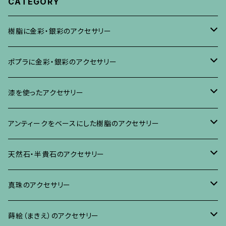
CATEGORY
樹脂に金彩・銀彩のアクセサリー
ブローチ
ポプラに金彩・銀彩のアクセサリー
イヤリング・ピアス
ブローチ
漆を使ったアクセサリー
ネックレス、その他
イヤリング、ピアス
ブローチ
アンティークをベースにした樹脂のアクセサリー
ネックレス、ペンダント
イヤリング・ピアス
ブローチ
天然石・半貴石のアクセサリー
ブレスレット、バングル、その他
ネックレス・ペンダント
イヤリング・ピアス
ブローチ
真珠のアクセサリー
リング
ネックレス、ペンダント
イヤリング・ピアス
ブローチ
蒔絵（まきえ）のアクセサリー