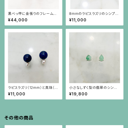
黒べっ甲に金張りのフレームに
8mmのラピスラズリのシンプル
グリーン瑪瑙のイヤリング
なピアス（10金ポスト）
¥44,000
¥11,000
ラピスラズリ（12mm）と真珠（6
小さなしずく型の翡翠のシンプ
mmアップ）を重ねたようなデザ
ルなシルバー枠のピアス（シルバ
¥11,000
¥19,800
インのイヤリング
ーポスト）
その他の商品