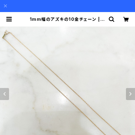
1mm幅のアズキの10金チェーン | A
kio Mori