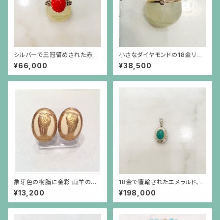
シルバーで王冠留めされた赤珊
小さなダイヤモンドの18金リン
瑚のカボーションのライオンリン
グ
¥66,000
¥38,500
グ
象牙色の樹脂に金彩 山羊のイ
18金で覆輪されたエメラルド、彫
ヤリング 楕円
りの施されたプラチナに小さな
¥13,200
¥198,000
ダイヤモンドのペンダント（チェ
ーン別）