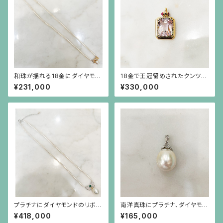
和珠が揺れる18金にダイヤモン
18金で王冠留めされたクンツァ
ドのリボンを小さなパールで繋
イト（18ct）とルビーのペンダン
¥231,000
¥330,000
いだネックレス
ト（チェーン別）
プラチナにダイヤモンドのリボ
南洋真珠にプラチナ、ダイヤモン
ン、カボーションのエメラルドに
ド、芥子パールの金具のペンダン
¥418,000
¥165,000
南洋真珠が揺れる、小さなパー
ト