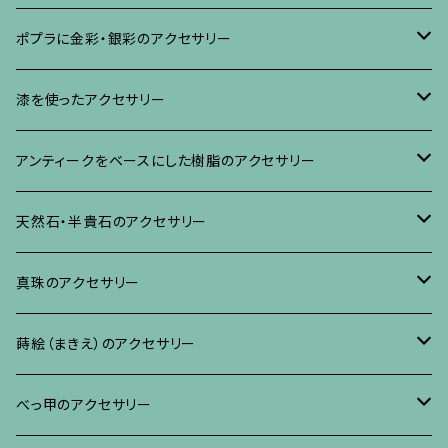
ブローチ
ポプラに金彩・銀彩のアクセサリー
イヤリング・ピアス
ブローチ
漆を使ったアクセサリー
ネックレス、その他
イヤリング、ピアス
ブローチ
アンティークをベースにした樹脂のアクセサリー
ネックレス、ペンダント
イヤリング・ピアス
ブローチ
天然石・半貴石のアクセサリー
ブレスレット、バングル、その他
ネックレス・ペンダント
イヤリング・ピアス
ブローチ
真珠のアクセサリー
リング
ネックレス、ペンダント
イヤリング・ピアス
ブローチ
蒔絵（まきえ）のアクセサリー
ブレスレット・バングル、その他
ブレスレット、その他
ネックレス、ペンダント
イヤリング・ピアス
べっ甲に蒔絵のアクセサリー
べっ甲のアクセサリー