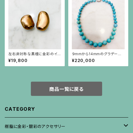
左右非対称な黒檀に金彩のイヤ
９mmから14mmのグラデーショ
リング
ンのターコイズネックレス
¥19,800
¥220,000
商品一覧に戻る
CATEGORY
樹脂に金彩・銀彩のアクセサリー